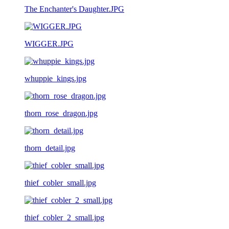
The Enchanter's Daughter.JPG
WIGGER.JPG
whuppie_kings.jpg
thorn_rose_dragon.jpg
thorn_detail.jpg
thief_cobler_small.jpg
thief_cobler_2_small.jpg