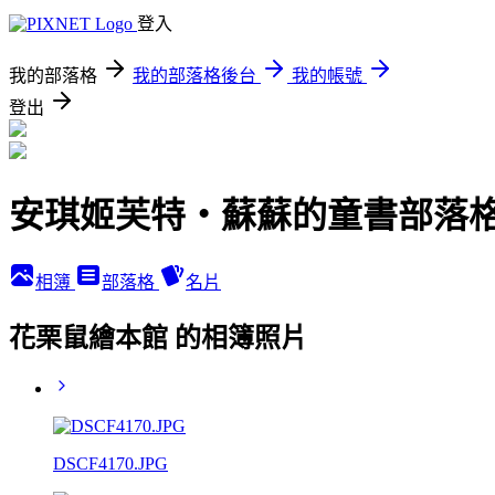
登入
我的部落格
我的部落格後台
我的帳號
登出
安琪姬芙特‧蘇蘇的童書部落
相簿
部落格
名片
花栗鼠繪本館 的相簿照片
DSCF4170.JPG