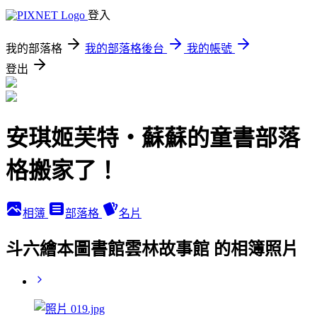
登入
我的部落格
我的部落格後台
我的帳號
登出
安琪姬芙特‧蘇蘇的童書部落
格搬家了！
相簿
部落格
名片
斗六繪本圖書館雲林故事館 的相簿照片