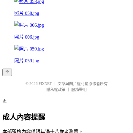
照片 058.jpg
照片 006.jpg
照片 059.jpg
© 2026
PIXNET
｜
文章與圖片權利屬原作者所有
隱私權政策
｜
服務聲明
⚠️
成人內容提醒
本部落格內容僅限年滿十八歲者瀏覽。