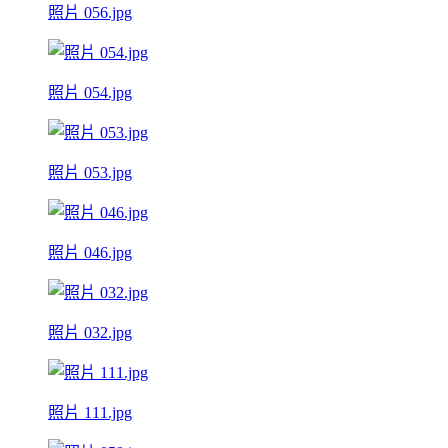
照片 056.jpg
照片 054.jpg
照片 053.jpg
照片 046.jpg
照片 032.jpg
照片 111.jpg