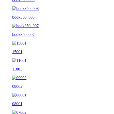
book350_008
book350_007
15001
11001
09002
08001