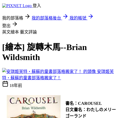
登入
我的部落格
我的部落格後台
我的帳號
登出
英文繪本
藝文評論
[繪本] 旋轉木馬--Brian
Wildsmith
安琪姬芙
特‧蘇蘇的童書部落格搬家了！
18年前
書名：CAROUSEL
日文書名：わたしのメリー
ゴーランド