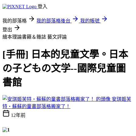
登入
我的部落格
我的部落格後台
我的帳號
登出
繪本理論書籍＆雜誌
藝文評論
[手冊] 日本的兒童文學。日本
の子どもの文学--國際兒童圖
書館
安琪姬芙
特‧蘇蘇的童書部落格搬家了！
12年前