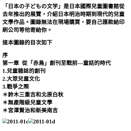
「日本の子どもの文学」是日本國際兒童圖書館從
去年推出的展覽，介紹日本明治時期到現代的兒童
文學作品。圖錄無法在現場購買，要自己匯款給印
刷公司等他寄給你。
這本圖錄的目次如下
序
第一章 從「赤鳥」創刊至戰前—童話的時代
1.兒童雜誌的創刊
2.大眾兒童文化
3.戰爭之際
＊鈴木三重吉和北原白秋
＊無產階級兒童文學
＊宮澤賢治和新美南吉