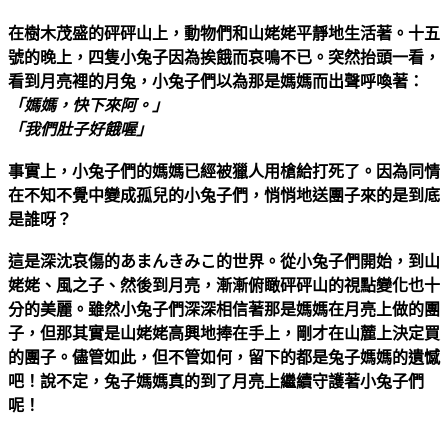
在樹木茂盛的砰砰山上，動物們和山姥姥平靜地生活著。十五
號的晚上，四隻小兔子因為挨餓而哀鳴不已。突然抬頭一看，
看到月亮裡的月兔，小兔子們以為那是媽媽而出聲呼喚著：
「媽媽，快下來阿。」
「我們肚子好餓喔」
事實上，小兔子們的媽媽已經被獵人用槍給打死了。因為同情
在不知不覺中變成孤兒的小兔子們，悄悄地送團子來的是到底
是誰呀？
這是深沈哀傷的あまんきみこ的世界。從小兔子們開始，到山
姥姥、風之子、然後到月亮，漸漸俯瞰砰砰山的視點變化也十
分的美麗。雖然小兔子們深深相信著那是媽媽在月亮上做的團
子，但那其實是山姥姥高興地捧在手上，剛才在山麓上決定買
的團子。儘管如此，但不管如何，留下的都是兔子媽媽的遺憾
吧！說不定，兔子媽媽真的到了月亮上繼續守護著小兔子們
呢！