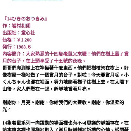
『14ひきのおつきみ』
作：岩村和朗
出版社：童心社
価格：￥1,260
発行：1988.６
內容簡介：大家熟悉的十四隻老鼠又來囉！他們在樹上蓋了賞
月的台子，在上頭享受了十五號的夜晚。
哥哥們爬到樹上在準備著什麼東西。他們把樹枝架在樹上，好
像樹屋一樣地做了一個賞月的台子。對啦！今天要賞月呢。小
くんちゃん也混在裡面，努力地爬著梯子往樹上去。在太陽下
山後，家人們聚在一起，靜靜地賞著月亮。
謝謝你，月亮。謝謝，你給我們的大豐收。謝謝，你溫柔的
光。
14隻老鼠系列一向躍動的場面裡也有不可思議的靜謐存在。在
這本繪本裡也同樣地融入了賞月時靜靜地祈禱的心情。從閉著