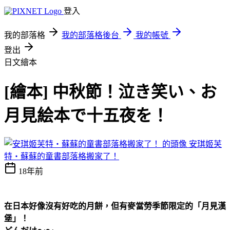
登入
我的部落格
我的部落格後台
我的帳號
登出
日文繪本
[繪本] 中秋節！泣き笑い、お
月見絵本で十五夜を！
安琪姬芙
特‧蘇蘇的童書部落格搬家了！
18年前
在日本好像沒有好吃的月餅，但有麥當勞季節限定的「月見漢
堡」！