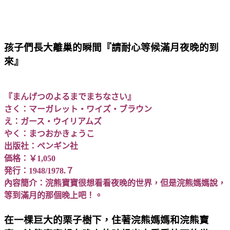
孩子們長大離巢的瞬間『請耐心等候滿月夜晚的到
來』
『まんげつのよるまでまちなさい』
さく：マーガレット・ワイズ・ブラウン
え：ガース・ウイリアムズ
やく：まつおかきょうこ
出版社：ペンギン社
価格：￥1,050
発行：1948/1978.７
內容簡介：浣熊寶寶很想看看夜晚的世界，但是浣熊媽媽說，
等到滿月的那個晚上吧！。
在一棵巨大的栗子樹下，住著浣熊媽媽和浣熊寶