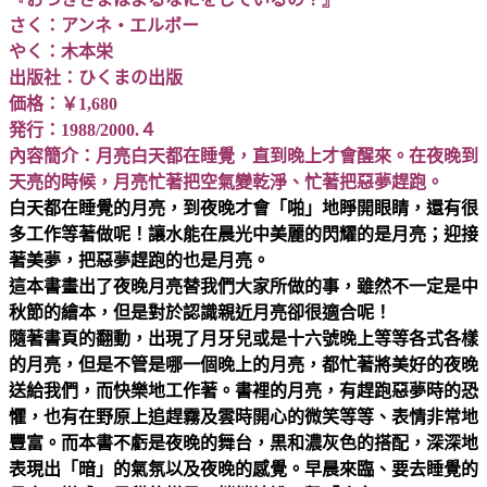
さく：アンネ・エルボー
やく：木本栄
出版社：ひくまの出版
価格：￥1,680
発行：1988/2000.４
內容簡介：月亮白天都在睡覺，直到晚上才會醒來。在夜晚到
天亮的時候，月亮忙著把空氣變乾淨、忙著把惡夢趕跑。
白天都在睡覺的月亮，到夜晚才會「啪」地睜開眼睛，還有很
多工作等著做呢！
讓水能在晨光中美麗的閃耀的是月亮；
迎接
著美夢，把惡夢趕跑的也是月亮。
這本書畫出了夜晚月亮替我們大家所做的事，雖然不一定是中
秋節的繪本，但是對於認識親近月亮卻很適合呢！
隨著書頁的翻動，出現了月牙兒或是十六號晚上等等各式各樣
的月亮，但是不管是哪一個晚上的月亮，都忙著將美好的夜晚
送給我們，而快樂地工作著。書裡的月亮，有趕跑惡夢時的恐
懼，也有在野原上追趕霧及雲時開心的微笑等等、表情非常地
豐富。而本書不虧是夜晚的舞台，黒和濃灰色的搭配，深深地
表現出「暗」的氣氛以及夜晚的感覺。早晨來臨、要去睡覺的