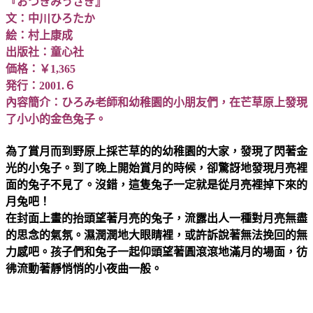
『おつきみうさぎ』
文：中川ひろたか
絵：村上康成
出版社：童心社
価格：￥1,365
発行：2001.６
內容簡介：ひろみ老師和幼稚園的小朋友們，在芒草原上發現
了小小的金色兔子。
為了賞月而到野原上採芒草的的幼稚園的大家，發現了閃著金
光的小兔子。到了晚上開始賞月的時候，卻驚訝地發現月亮裡
面的兔子不見了。沒錯，這隻兔子一定就是從月亮裡掉下來的
月兔吧！
在封面上畫的抬頭望著月亮的兔子，流露出人一種對月亮無盡
的思念的氣氛。濕潤潤地大眼睛裡，或許訴說著無法挽回的無
力感吧。孩子們和兔子一起仰頭望著圓滾滾地滿月的場面，彷
彿流動著靜悄悄的小夜曲一般。