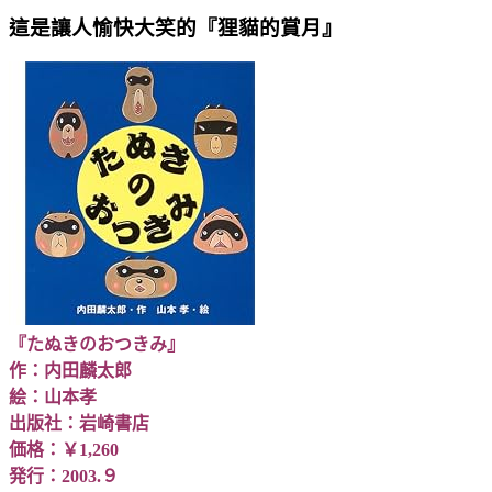
這是讓人愉快大笑的『狸貓的賞月』
『たぬきのおつきみ』
作：内田麟太郎
絵：山本孝
出版社：岩崎書店
価格：￥1,260
発行：2003.９