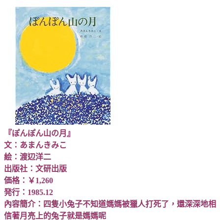
『ぽんぽん山の月』
文：あまんきみこ
絵：渡辺洋二
出版社：文研出版
価格：￥1,260
発行：1985.12
內容簡介：四隻小兔子不知道媽媽被獵人打死了，還深深地相
信著月亮上的兔子就是媽媽呢