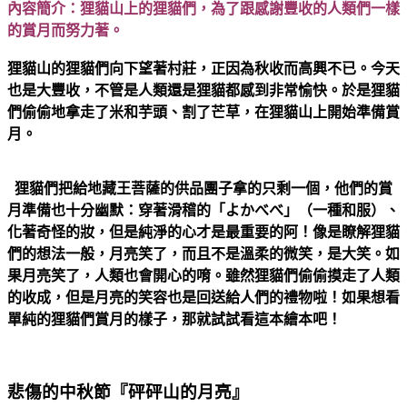
內容簡介：狸貓山上的狸貓們，為了跟感謝豐收的人類們一樣
的賞月而努力著。
狸貓山的狸貓們向下望著村莊，正因為秋收而高興不已。今天
也是大豐收，不管是人類還是狸貓都感到非常愉快。於是狸貓
們偷偷地拿走了米和芋頭、割了芒草，在狸貓山上開始準備賞
月。
狸貓們把給地藏王菩薩的供品團子拿的只剩一個，他們的賞
月準備也十分幽默：穿著滑稽的「よかべべ」（一種和服）、
化著奇怪的妝，但是純淨的心才是最重要的阿！像是瞭解狸貓
們的想法一般，月亮笑了，而且不是溫柔的微笑，是大笑。如
果月亮笑了，人類也會開心的唷。雖然狸貓們偷偷摸走了人類
的收成，但是月亮的笑容也是回送給人們的禮物啦！如果想看
單純的狸貓們賞月的樣子，那就試試看這本繪本吧！
悲傷的中秋節『砰砰山的月亮』